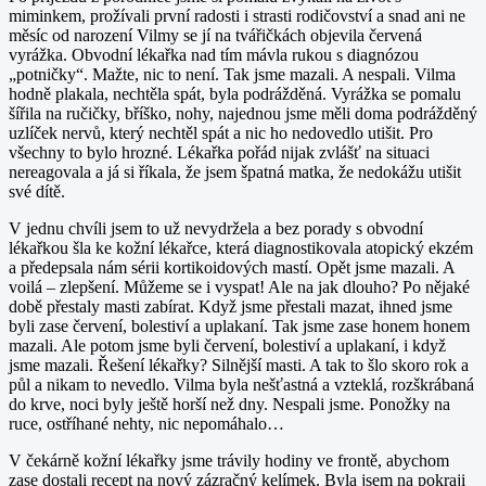
miminkem, prožívali první radosti i strasti rodičovství a snad ani ne
měsíc od narození Vilmy se jí na tvářičkách objevila červená
vyrážka. Obvodní lékařka nad tím mávla rukou s diagnózou
„potničky“. Mažte, nic to není. Tak jsme mazali. A nespali. Vilma
hodně plakala, nechtěla spát, byla podrážděná. Vyrážka se pomalu
šířila na ručičky, bříško, nohy, najednou jsme měli doma podrážděný
uzlíček nervů, který nechtěl spát a nic ho nedovedlo utišit. Pro
všechny to bylo hrozné. Lékařka pořád nijak zvlášť na situaci
nereagovala a já si říkala, že jsem špatná matka, že nedokážu utišit
své dítě.
V jednu chvíli jsem to už nevydržela a bez porady s obvodní
lékařkou šla ke kožní lékařce, která diagnostikovala atopický ekzém
a předepsala nám sérii kortikoidových mastí. Opět jsme mazali. A
voilá – zlepšení. Můžeme se i vyspat! Ale na jak dlouho? Po nějaké
době přestaly masti zabírat. Když jsme přestali mazat, ihned jsme
byli zase červení, bolestiví a uplakaní. Tak jsme zase honem honem
mazali. Ale potom jsme byli červení, bolestiví a uplakaní, i když
jsme mazali. Řešení lékařky? Silnější masti. A tak to šlo skoro rok a
půl a nikam to nevedlo. Vilma byla nešťastná a vzteklá, rozškrábaná
do krve, noci byly ještě horší než dny. Nespali jsme. Ponožky na
ruce, ostříhané nehty, nic nepomáhalo…
V čekárně kožní lékařky jsme trávily hodiny ve frontě, abychom
zase dostali recept na nový zázračný kelímek. Byla jsem na pokraji