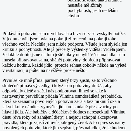
neustále mě sžíraly
pochybnosti, jestli nedělám
chybu.
Přidávání potravin jsem urychlovala a brzy se zase vyskytly potíže.
V jednu chvíli jsem byla na pokraji zhroucení, na pokraji toho
všechno vzdát. Necítila jsem nikde podporu. Všude jsem slyšela jen
kritiku a pochybnosti. Ale já přece ty výsledky viděla! Viděla jsem,
že takhle dobře jsme na tom ještě nikdy nebyli! Všechna jídla jsem
musela připravovat sama, shánět potraviny, dopředu připravovat
každou hodinu, každé jídlo, protože sehnat cokoliv někde na výletě,
v restauraci, u přátel na návštěvě prostě nešlo.
První se ke mně přidal partner, který brzy zjistil, že to všechno
skutečně přináší výsledky, i když jsou potraviny dražší, aby
odpovídaly dietě a začal nás podporovat. Ihned se také k
nastaveným pravidlům přidala Vilmina osmdesátiletá prababička,
která ze seznamu povolených potravin začala bez mrknutí oka a
jakýchkoliv námitek vymýšlet jídla od snídaně přes svačiny po
hlavní jídla. Ale babičky a dědečkové dodnes nerespektují Vilminu
dietu (dva roky od zahájení diety) a nejsou schopní akceptovat
pravidla, která jí zajistí zdraví spokojený život. A to i přes seznamy
povolených potravin, které jim sepisuji, přes nabídku, že je budeme