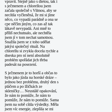
vpravit. Stejně jako s dietou, tak i
s ječmenem a chlorellou jsem
začala společně s Vilmou, aby se
necítila vyčleněná, že mi si jíme
něco, co vypadá parádně a ona se
cpe něčím jiným, co zas až tak
lákavě nevypadá. Ani mně to
příliš nechutnalo, ale nechtěla
jsem jí v tom nechat samotnou.
Snažila jsem se z toho udělat
jakýsi společný rituál. Na
chlorellu si zvykla docela rychle a
dneska pro ní není absolutně
problém spořádat jich třeba
padesát na posezení.
S ječmenem je to horší a občas to
bylo jako jízda na horské dráze –
jednou bez problému, druhý den s
pláčem a po lžičkách ze
skleničky… Neustálé opakování,
že nám to pomůže, že nám to
pomůže, že nám to pomůže. Sama
jsem na sobě cítila výsledky. Měla
jsem víc energie, zlepšila se mi