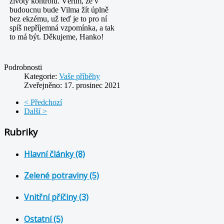
životy kontrolu. Věřím, že v
budoucnu bude Vilma žít úplně
bez ekzému, už teď je to pro ní
spíš nepříjemná vzpomínka, a tak
to má být. Děkujeme, Hanko!
Podrobnosti
Kategorie:
Vaše příběhy
Zveřejněno: 17. prosinec 2021
< Předchozí
Další >
Rubriky
Hlavní články (8)
Zelené potraviny (5)
Vnitřní příčiny (3)
Ostatní (5)