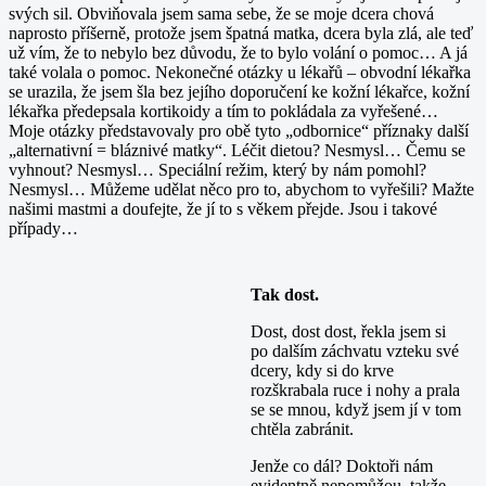
svých sil. Obviňovala jsem sama sebe, že se moje dcera chová
naprosto příšerně, protože jsem špatná matka, dcera byla zlá, ale teď
už vím, že to nebylo bez důvodu, že to bylo volání o pomoc… A já
také volala o pomoc. Nekonečné otázky u lékařů – obvodní lékařka
se urazila, že jsem šla bez jejího doporučení ke kožní lékařce, kožní
lékařka předepsala kortikoidy a tím to pokládala za vyřešené…
Moje otázky představovaly pro obě tyto „odbornice“ příznaky další
„alternativní = bláznivé matky“. Léčit dietou? Nesmysl… Čemu se
vyhnout? Nesmysl… Speciální režim, který by nám pomohl?
Nesmysl… Můžeme udělat něco pro to, abychom to vyřešili? Mažte
našimi mastmi a doufejte, že jí to s věkem přejde. Jsou i takové
případy…
Tak dost.
Dost, dost dost, řekla jsem si
po dalším záchvatu vzteku své
dcery, kdy si do krve
rozškrabala ruce i nohy a prala
se se mnou, když jsem jí v tom
chtěla zabránit.
Jenže co dál? Doktoři nám
evidentně nepomůžou, takže