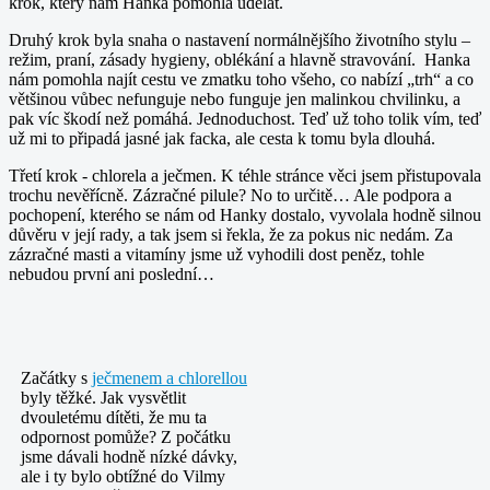
krok, který nám Hanka pomohla udělat.
Druhý krok byla snaha o nastavení normálnějšího životního stylu –
režim, praní, zásady hygieny, oblékání a hlavně stravování. Hanka
nám pomohla najít cestu ve zmatku toho všeho, co nabízí „trh“ a co
většinou vůbec nefunguje nebo funguje jen malinkou chvilinku, a
pak víc škodí než pomáhá. Jednoduchost. Teď už toho tolik vím, teď
už mi to připadá jasné jak facka, ale cesta k tomu byla dlouhá.
Třetí krok - chlorela a ječmen. K téhle stránce věci jsem přistupovala
trochu nevěřícně. Zázračné pilule? No to určitě… Ale podpora a
pochopení, kterého se nám od Hanky dostalo, vyvolala hodně silnou
důvěru v její rady, a tak jsem si řekla, že za pokus nic nedám. Za
zázračné masti a vitamíny jsme už vyhodili dost peněz, tohle
nebudou první ani poslední…
Začátky s
ječmenem a chlorellou
byly těžké. Jak vysvětlit
dvouletému dítěti, že mu ta
odpornost pomůže? Z počátku
jsme dávali hodně nízké dávky,
ale i ty bylo obtížné do Vilmy