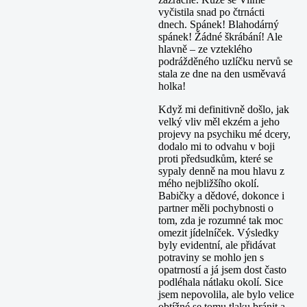
vyčistila snad po čtrnácti
dnech. Spánek! Blahodárný
spánek! Žádné škrábání! Ale
hlavně – ze vzteklého
podrážděného uzlíčku nervů se
stala ze dne na den usměvavá
holka!
Když mi definitivně došlo, jak
velký vliv měl ekzém a jeho
projevy na psychiku mé dcery,
dodalo mi to odvahu v boji
proti předsudkům, které se
sypaly denně na mou hlavu z
mého nejbližšího okolí.
Babičky a dědové, dokonce i
partner měli pochybnosti o
tom, zda je rozumné tak moc
omezit jídelníček. Výsledky
byly evidentní, ale přidávat
potraviny se mohlo jen s
opatrností a já jsem dost často
podléhala nátlaku okolí. Sice
jsem nepovolila, ale bylo velice
obtížné se tomu tlaku bránit a