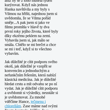
aniž by se z toho musela týden
kurýrovat. Když nás jednou
Hanka navštívila a my byly s
Vilmou na hřišti, najednou jsem si
uvědomila, že se Vilma pořád
směje...A pak jsem si jako ve
filmu promítla v hlavě ty dva
první roky jejího života, které byly
díky ekzému peklem na zemi.
Vybavila jsem si, jak málo se
smála. Chtělo se mi brečet a chce
se mi i teď, když si to všechno
vybavím.
Jak důležité je cítit podporu svého
okolí, jak důležité je vzepřít se
konvencím a jednoduchým a
nefunkčním řešením, která nabízí
klasická medicína. Jak je důležité
hledat cestu a mít odvahu se po ní
vydat. Jak je důležité cítit podporu
a uvědomit si výsledky, neustále si
je uvědomovat. Za mnohé
vděčíme Hance,
ječmenu i
chlorellám
. Zase máme nad svými