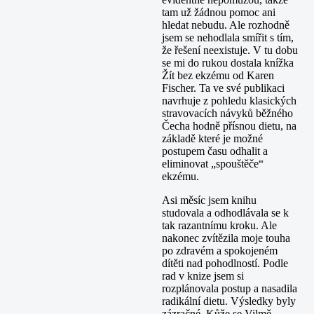
tam už žádnou pomoc ani
hledat nebudu. Ale rozhodně
jsem se nehodlala smířit s tím,
že řešení neexistuje. V tu dobu
se mi do rukou dostala knížka
Žít bez ekzému od Karen
Fischer. Ta ve své publikaci
navrhuje z pohledu klasických
stravovacích návyků běžného
Čecha hodně přísnou dietu, na
základě které je možné
postupem času odhalit a
eliminovat „spouštěče“
ekzému.
Asi měsíc jsem knihu
studovala a odhodlávala se k
tak razantnímu kroku. Ale
nakonec zvítězila moje touha
po zdravém a spokojeném
dítěti nad pohodlností. Podle
rad v knize jsem si
rozplánovala postup a nasadila
radikální dietu. Výsledky byly
zázračné. Kůže se Vilmě