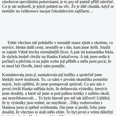
zásobovat speciálními potravinami, je to pro ně patrně příliš náročné.
Co je ale nejhorší, je jejich pohled na věc. Že je dítě chudák, když se
nemůže na velikonoce nacpat čokoládovým zajíčkem…
Tohle všechno mě pohánělo v neustálé snaze zjistit o ekzému, co
nejvíce, hledat další cesty, nesmířit se s tím, kam jsme došli. Snažit
se zajistit Vilmě trochu normálnější život. A pak mi kamarádka řekla,
že slyšela hodně chvály na Hanku Farkačovou. A tak jsem sedla k
počítači a přečetla si na jejím webu její příběh a měla jsem pocit, že
to musí být člověk, který nám pomůže.
Kontaktovala jsem jí, nastudovala její knížky a společně jsme
hledaly nové možnosti. To, co nám v prvním okamžiku pomohlo
nejvíc, bylo ujištění, že jsme postupovali správně. Co pro nás v
první chvíli Hanka udělala bylo, že definovala výsledky, kterých
jsme dosáhly, a které už jsme si pod palbou kritiky z našeho okolí,
ani neuvědomovali… To bylo hlavně pro mě tak klíčové! Ujištění,
že ty výsledky jsou reálné, ne smyšlené…Díky rozhovorům s
Hankou jsem si zpětně uvědomila, čím jsme si prošli, čeho jsme
dosáhli, že všechno to úsilí mělo efekt. To byl první a velmi důležitý