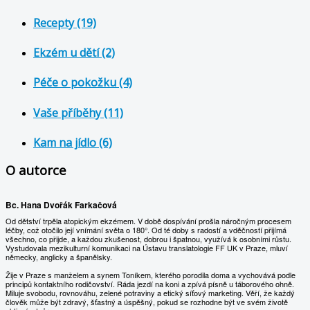
Recepty (19)
Ekzém u dětí (2)
Péče o pokožku (4)
Vaše příběhy (11)
Kam na jídlo (6)
O autorce
Bc. Hana Dvořák Farkačová
Od dětství trpěla atopickým ekzémem. V době dospívání prošla náročným procesem
léčby, což otočilo její vnímání světa o 180°. Od té doby s radostí a vděčností přijímá
všechno, co přijde, a každou zkušenost, dobrou i špatnou, využívá k osobními růstu.
Vystudovala mezikulturní komunikaci na Ústavu translatologie FF UK v Praze, mluví
německy, anglicky a španělsky.
Žije v Praze s manželem a synem Toníkem, kterého porodila doma a vychovává podle
principů kontaktního rodičovství. Ráda jezdí na koni a zpívá písně u táborového ohně.
Miluje svobodu, rovnováhu, zelené potraviny a etický síťový marketing. Věří, že každý
člověk může být zdravý, šťastný a úspěšný, pokud se rozhodne být ve svém životě