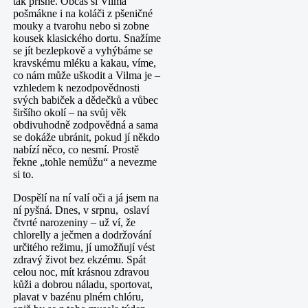
tak přísně. Občas si Vilma
pošmákne i na koláči z pšeničné
mouky a tvarohu nebo si zobne
kousek klasického dortu. Snažíme
se jít bezlepkově a vyhýbáme se
kravskému mléku a kakau, víme,
co nám může uškodit a Vilma je –
vzhledem k nezodpovědnosti
svých babiček a dědečků a vůbec
širšího okolí – na svůj věk
obdivuhodně zodpovědná a sama
se dokáže ubránit, pokud jí někdo
nabízí něco, co nesmí. Prostě
řekne „tohle nemůžu“ a nevezme
si to.
Dospělí na ní valí oči a já jsem na
ní pyšná. Dnes, v srpnu, oslaví
čtvrté narozeniny – už ví, že
chlorelly a ječmen a dodržování
určitého režimu, jí umožňují vést
zdravý život bez ekzému. Spát
celou noc, mít krásnou zdravou
kůži a dobrou náladu, sportovat,
plavat v bazénu plném chlóru,