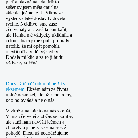
pleť a hlavně nálada. Místo
sušenky jsem měla chuť na
sklenici ječmene. U Vilmy se
výsledky také dostavily docela
rychle. Nejdříve jsme zase
zčervenaly a já začala panikařit,
ale Hanka mě vždycky uklidnila a
celou situaci jsme spolu probraly
natolik, že mi opět pomohla
otevřít oči a vidět výsledky.
Dodala mi klid a za to jí budu
vždycky vděčná.
Dnes už téměř rok umíme žít s
ekzémem
. Ekzém nám ze života
úplně nezmizel, ale už jsme to my,
kdo ho ovládá a ne o nás.
V zimě a na jaře to na nás zkouší,
Vilma zčervená a občas se podrbe,
ale stačí nám navýšit ječmen a
chlorely a jsme zase v naprosté
pohodě. Dietu už nedodržujeme