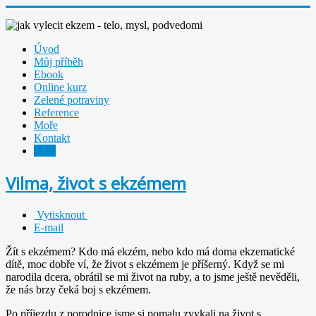
Úvod
Můj příběh
Ebook
Online kurz
Zelené potraviny
Reference
Moře
Kontakt
Blog
Vilma, život s ekzémem
Vytisknout
E-mail
Žít s ekzémem? Kdo má ekzém, nebo kdo má doma ekzematické
dítě, moc dobře ví, že život s ekzémem je příšerný. Když se mi
narodila dcera, obrátil se mi život na ruby, a to jsme ještě nevěděli,
že nás brzy čeká boj s ekzémem.
Po příjezdu z porodnice jsme si pomalu zvykali na život s