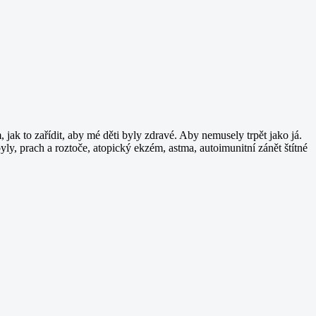
jak to zařídit, aby mé děti byly zdravé. Aby nemusely trpět jako já.
pyly, prach a roztoče, atopický ekzém, astma, autoimunitní zánět štítné