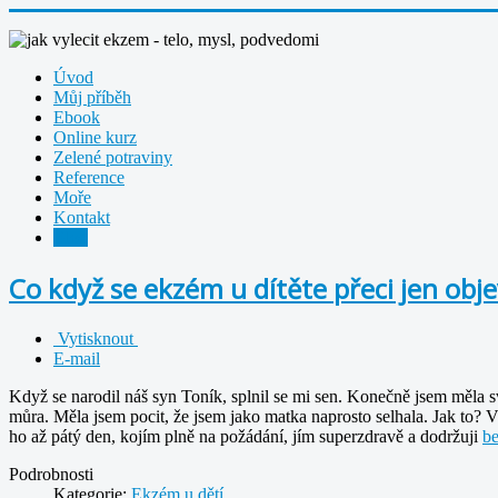
Úvod
Můj příběh
Ebook
Online kurz
Zelené potraviny
Reference
Moře
Kontakt
Blog
Co když se ekzém u dítěte přeci jen objev
Vytisknout
E-mail
Když se narodil náš syn Toník, splnil se mi sen. Konečně jsem měla s
můra. Měla jsem pocit, že jsem jako matka naprosto selhala. Jak to?
ho až pátý den, kojím plně na požádání, jím superzdravě a dodržuji
be
Podrobnosti
Kategorie:
Ekzém u dětí