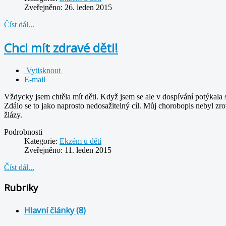
Zveřejněno: 26. leden 2015
Číst dál...
Chci mít zdravé děti!
Vytisknout
E-mail
Vždycky jsem chtěla mít děti. Když jsem se ale v dospívání potýkala s
Zdálo se to jako naprosto nedosažitelný cíl. Můj chorobopis nebyl zrov
žlázy.
Podrobnosti
Kategorie:
Ekzém u dětí
Zveřejněno: 11. leden 2015
Číst dál...
Rubriky
Hlavní články (8)