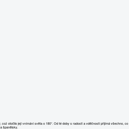
ž otočilo její vnímání světa o 180°. Od té doby s radostí a vděčností přijímá všechno, co 
 a španělsky.