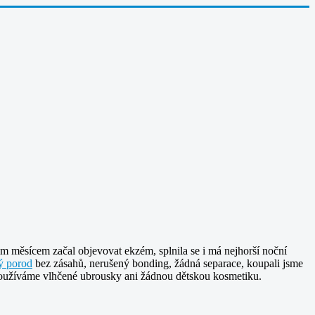
ým měsícem začal objevovat ekzém, splnila se i má nejhorší noční
ý porod
bez zásahů, nerušený bonding, žádná separace, koupali jsme
epoužíváme vlhčené ubrousky ani žádnou dětskou kosmetiku.