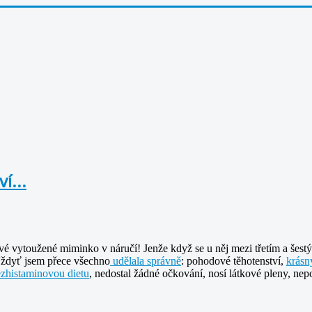
í...
vé vytoužené miminko v náručí! Jenže když se u něj mezi třetím a šest
 Vždyť jsem přece všechno
udělala správně
: pohodové těhotenství,
krásn
zhistaminovou dietu
, nedostal žádné očkování, nosí látkové pleny, n