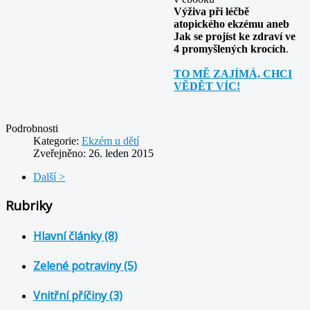
Výživa při léčbě
atopického ekzému aneb
Jak se projíst ke zdraví ve
4 promyšlených krocích
.
TO MĚ ZAJÍMÁ, CHCI
VĚDĚT VÍC!
Podrobnosti
Kategorie:
Ekzém u dětí
Zveřejněno: 26. leden 2015
Další >
Rubriky
Hlavní články (8)
Zelené potraviny (5)
Vnitřní příčiny (3)