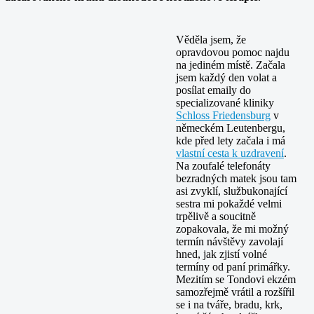
Věděla jsem, že
opravdovou pomoc najdu
na jediném místě. Začala
jsem každý den volat a
posílat emaily do
specializované kliniky
Schloss Friedensburg
v
německém Leutenbergu,
kde před lety začala i má
vlastní cesta k uzdravení
.
Na zoufalé telefonáty
bezradných matek jsou tam
asi zvyklí, službukonající
sestra mi pokaždé velmi
trpělivě a soucitně
zopakovala, že mi možný
termín návštěvy zavolají
hned, jak zjistí volné
termíny od paní primářky.
Mezitím se Tondovi ekzém
samozřejmě vrátil a rozšířil
se i na tváře, bradu, krk,