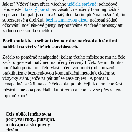
Jak to? Vždyť jsem přece všechno
udělala správně
: pohodové
těhotenství,
krásný porod
bez zásahů, nerušený bonding, žádná
separace, koupali jsme ho až pátý den, kojím plně na požádání, jím
superzdravě a dodržuji
bezhistaminovou dietu
, nedostal žádné
očkování, nosí látkové pleny, nepoužíváme vlhčené ubrousky ani
žádnou dětskou kosmetiku.
Pocit zoufalství a selhání den ode dne narůstal a bránil mi
nahlížet na věci v širších souvislostech.
Začalo to poměrně nenápadně: kolem třetího měsíce se mu na čele
začal objevovat malý neohraničený červený flíček. Velmi dlouho
pomáhalo potírat mu čelo vlastní čerstvou močí (od narození
praktikujeme bezplenkovou komunikační metodu), ekzém se
vždycky stáhl, jenže za pár dní se zase objevil. A pomalu,
nenápadně, se šířil na celé čelo a dál po obličeji.
Kolem jeho šesti
měsíců jsme oba prodělali akutní rýmu a jeho stav se přes víkend
rapidně zhoršil.
Celý obličej mého syna
pokrýval rudý, pulzující,
mokvající a strupovitý
ekzém
.