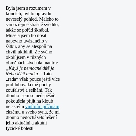
Byla jsem s rozumem v
koncích, byl to opravdu
neveselý pohled. Malého to
samozřejmě strašně svědilo,
takže se pořád škrábal.
Musela jsem ho nosit
napevno uvázaného v
šátku, aby se alespoň na
chvíli uklidnil. Ze svého
okolí jsem v různých
obměnách slýchala mantru:
„Když je nemocné dítě je
třeba léčit matku.“
Tato
„rada“ však pouze ještě více
prohlubovala mé pocity
zoufalství a selhání. Tak
dlouho jsem se neúspěšně
pokoušela přijít na kloub
nejasným
vnitřním příčinám
ekzému u svého syna, že mi
dlouho nedocházelo řešení
jeho aktuální a akutní
fyzické bolesti.