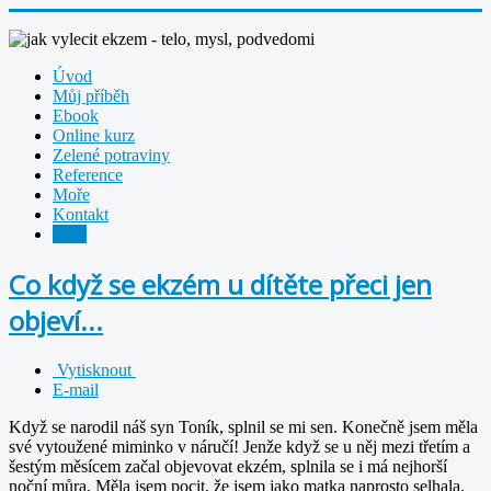
Úvod
Můj příběh
Ebook
Online kurz
Zelené potraviny
Reference
Moře
Kontakt
Blog
Co když se ekzém u dítěte přeci jen
objeví...
Vytisknout
E-mail
Když se narodil náš syn Toník, splnil se mi sen. Konečně jsem měla
své vytoužené miminko v náručí! Jenže když se u něj mezi třetím a
šestým měsícem začal objevovat ekzém, splnila se i má nejhorší
noční můra. Měla jsem pocit, že jsem jako matka naprosto selhala.