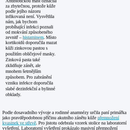
Antibiotickou mast označila
za zbytečnou, protože kůže
podle jejího názoru
infikovaná není. Vysvětlila
nám, jak bychom
probíhající infekci poznali
od mokvání způsobeného
zevnitř –
histaminem
. Místo
kortikoidů doporučila mazat
kůži zinkovou pastou
s
použitím obličejové masky.
Zinková pasta také
zklidňuje zánět, ale
mnohem šetrnějším
způsobem. Pro zabránění
vzniku infekce doporučila
slabé dezinfekční a bylinné
obklady.
Podle dosavadního vývoje a rodinné anamnézy určila paní primářka
jako pravděpodobnou příčinu akutního zánětu kůže
přemnožení
kvasinek ve střevě
. Pro jistotu odebrala vzorek stolice na laboratorní
vyšetření. Laboratorní vyšetření prokázalo masivní přemnožení