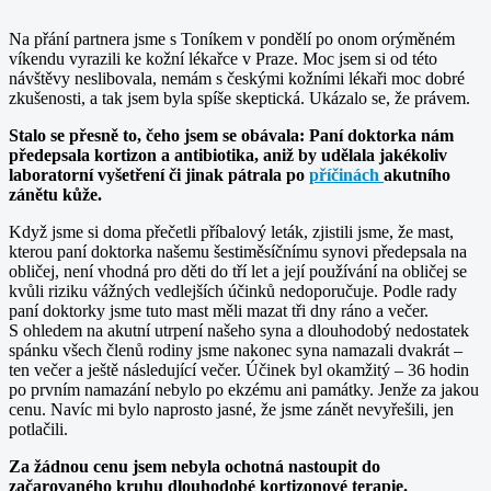
Na přání partnera jsme s Toníkem v pondělí po onom orýměném
víkendu vyrazili ke kožní lékařce v Praze. Moc jsem si od této
návštěvy neslibovala, nemám s českými kožními lékaři moc dobré
zkušenosti, a tak jsem byla spíše skeptická. Ukázalo se, že právem.
Stalo se přesně to, čeho jsem se obávala: Paní doktorka nám
předepsala kortizon a antibiotika, aniž by udělala jakékoliv
laboratorní vyšetření či jinak pátrala po
příčinách
akutního
zánětu kůže.
Když jsme si doma přečetli příbalový leták, zjistili jsme, že mast,
kterou paní doktorka našemu šestiměsíčnímu synovi předepsala na
obličej, není vhodná pro děti do tří let a její používání na obličej se
kvůli riziku vážných vedlejších účinků nedoporučuje. Podle rady
paní doktorky jsme tuto mast měli mazat tři dny ráno a večer.
S ohledem na akutní utrpení našeho syna a dlouhodobý nedostatek
spánku všech členů rodiny jsme nakonec syna namazali dvakrát –
ten večer a ještě následující večer. Účinek byl okamžitý – 36 hodin
po prvním namazání nebylo po ekzému ani památky. Jenže za jakou
cenu. Navíc mi bylo naprosto jasné, že jsme zánět nevyřešili, jen
potlačili.
Za žádnou cenu jsem nebyla ochotná nastoupit do
začarovaného kruhu dlouhodobé kortizonové terapie.