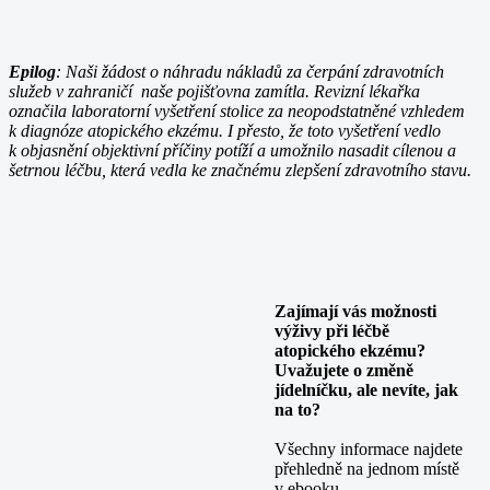
Epilog
: Naši žádost o náhradu nákladů za čerpání zdravotních
služeb v zahraničí naše pojišťovna zamítla. Revizní lékařka
označila laboratorní vyšetření stolice za neopodstatněné vzhledem
k diagnóze atopického ekzému. I přesto, že toto vyšetření vedlo
k objasnění objektivní příčiny potíží a umožnilo nasadit cílenou a
šetrnou léčbu, která vedla ke značnému zlepšení zdravotního stavu.
Zajímají vás možnosti
výživy při léčbě
atopického ekzému?
Uvažujete o změně
jídelníčku, ale nevíte, jak
na to?
Všechny informace najdete
přehledně na jednom místě
v ebooku