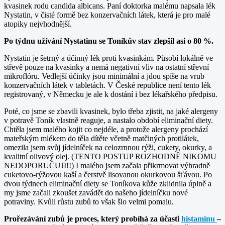
kvasinek rodu candida albicans. Paní doktorka malému napsala lék
Nystatin, v čisté formě bez konzervačních látek, která je pro malé
atopiky nejvhodnější.
Po týdnu užívání Nystatinu se Toníkův stav zlepšil asi o 80 %.
Nystatin je šetrný a účinný lék proti kvasinkám. Působí lokálně ve
střevě pouze na kvasinky a nemá negativní vliv na ostatní střevní
mikroflóru. Vedlejší účinky jsou minimální a jdou spíše na vrub
konzervačních látek v tabletách. V České republice není tento lék
registrovaný, v Německu je ale k dostání i bez lékařského předpisu.
Poté, co jsme se zbavili kvasinek, bylo třeba zjistit, na jaké alergeny
v potravě Toník vlastně reaguje, a nastalo období eliminační diety.
Chtěla jsem malého kojit co nejdéle, a protože alergeny prochází
mateřským mlékem do těla dítěte včetně matčiných protilátek,
omezila jsem svůj jídelníček na celozrnnou rýži, cukety, okurky, a
kvalitní olivový olej. (TENTO POSTUP ROZHODNĚ NIKOMU
NEDOPORUČUJI!!) I malého jsem začala přikrmovat výhradně
cuketovo-rýžovou kaší a čerstvě lisovanou okurkovou šťávou. Po
dvou týdnech eliminační diety se Toníkova kůže zklidnila úplně a
my jsme začali zkoušet zavádět do našeho jídelníčku nové
potraviny. Kvůli růstu zubů to však šlo velmi pomalu.
Prořezávání zubů je proces, který probíhá za účasti
histaminu
–