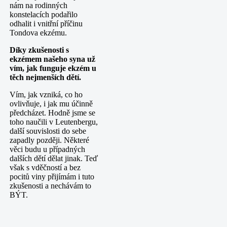
nám na rodinných
konstelacích podařilo
odhalit i vnitřní příčinu
Tondova ekzému.
Díky zkušenosti s
ekzémem našeho syna už
vím, jak funguje ekzém u
těch nejmenších dětí.
Vím, jak vzniká, co ho
ovlivňuje, i jak mu účinně
předcházet. Hodně jsme se
toho naučili v Leutenbergu,
další souvislosti do sebe
zapadly později. Některé
věci budu u případných
dalších dětí dělat jinak. Teď
však s vděčností a bez
pocitů viny přijímám i tuto
zkušenosti a nechávám to
BÝT.