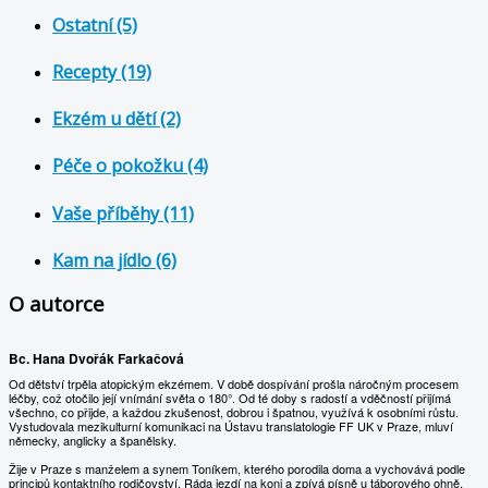
Ostatní (5)
Recepty (19)
Ekzém u dětí (2)
Péče o pokožku (4)
Vaše příběhy (11)
Kam na jídlo (6)
O autorce
Bc. Hana Dvořák Farkačová
Od dětství trpěla atopickým ekzémem. V době dospívání prošla náročným procesem
léčby, což otočilo její vnímání světa o 180°. Od té doby s radostí a vděčností přijímá
všechno, co přijde, a každou zkušenost, dobrou i špatnou, využívá k osobními růstu.
Vystudovala mezikulturní komunikaci na Ústavu translatologie FF UK v Praze, mluví
německy, anglicky a španělsky.
Žije v Praze s manželem a synem Toníkem, kterého porodila doma a vychovává podle
principů kontaktního rodičovství. Ráda jezdí na koni a zpívá písně u táborového ohně.