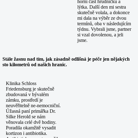
horní část hrudníčku a
lýtka. Další den mi sestra
skutečně volala, a dokonce
mi dala na výběr ze dvou
termínů, oba v následujícím
týdnu. Vybrali jsme, partner
si vzal dovolenou, a jeli
jsme.
Stále žasnu nad tím, jak zásadně odlišná je péče jen nějakých
sto kilometrů od našich hranic.
Klinika Schloss
Friedensburg je skutečně
zbudovaná v bývalém
zámku, prostředí je
neuvěřitelně ne-nemocniční.
Úžasná paní primářka Dr.
Silke Herold se nám
věnovala celé dvě hodiny.
Poradila okamžitě vysadit
kortizon i antibiotika.