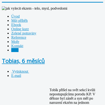
Úvod
Můj příběh
Ebook
Online kurz
Zelené potraviny
Reference
Moře
Kontakt
Blog
Tobias, 6 měsíců
Vytisknout
E-mail
Tobík přišel na svět sekcí kvůli
nepostupujícímu porodu KP. V
děloze byl zánět a syn měl po
narození ekzém na jednom