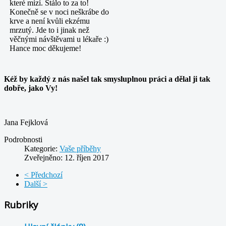
které mizí. Stálo to za to!
Konečně se v noci neškrábe do
krve a není kvůli ekzému
mrzutý. Jde to i jinak než
věčnými návštěvami u lékaře :)
Hance moc děkujeme!
Kéž by každý z nás našel tak smysluplnou práci a dělal ji tak
dobře, jako Vy!
Jana Fejklová
Podrobnosti
Kategorie:
Vaše příběhy
Zveřejněno: 12. říjen 2017
< Předchozí
Další >
Rubriky