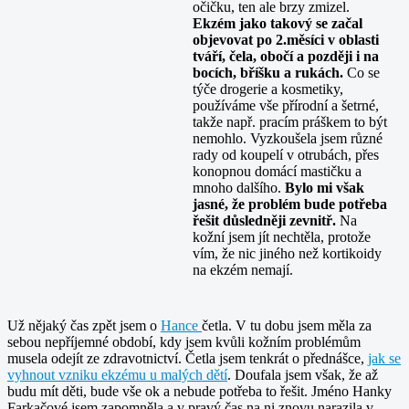
očičku, ten ale brzy zmizel.
Ekzém jako takový se začal
objevovat po 2.měsíci v oblasti
tváří, čela, obočí a později i na
bocích, bříšku a rukách.
Co se
týče drogerie a kosmetiky,
používáme vše přírodní a šetrné,
takže např. pracím práškem to být
nemohlo. Vyzkoušela jsem různé
rady od koupelí v otrubách, přes
konopnou domácí mastičku a
mnoho dalšího.
Bylo mi však
jasné, že problém bude potřeba
řešit důsledněji zevnitř.
Na
kožní jsem jít nechtěla, protože
vím, že nic jiného než kortikoidy
na ekzém nemají.
Už nějaký čas zpět jsem o
Hance
četla. V tu dobu jsem měla za
sebou nepříjemné období, kdy jsem kvůli kožním problémům
musela odejít ze zdravotnictví. Četla jsem tenkrát o přednášce,
jak se
vyhnout vzniku ekzému u malých dětí
. Doufala jsem však, že až
budu mít děti, bude vše ok a nebude potřeba to řešit. Jméno Hanky
Farkačové jsem zapomněla a v pravý čas na ni znovu narazila v