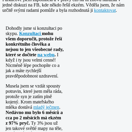
jedné diskuzi na FB, kde někdo řešil ekzém. Věděla jsem, že nám
určitě svými radami pomůže a byla rozhodnutá ji
kontaktovat
.
Dohodly jsme si konzultaci po
skypu.
Konzultaci
mohu
všem doporučit, protože řeší
konkrétního člověka a
nejsou to jen všeobecné rady,
které se dočtete
na webu
.
I
když i ty jsou velmi cenné!
Nicméně lépe pochopíte co a
jak a máte rychlejší
pravděpodobnost uzdravení.
Musela jsem se vzdát spousty
potravin, které jsem měla ráda,
protože syn je zatím plně
kojený. Krom mateřského
mléka dostává
mladý ječmen
.
Nedávno mu bylo 6 měsíců a
cca po 2 měsících má ekzém
z 97% pryč.
Ty 3% jsou už
jen takové světlé mapy na těle,