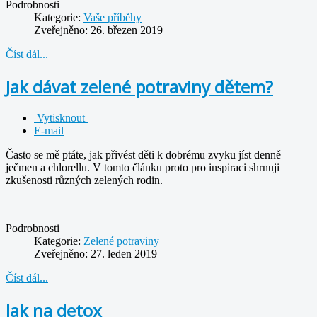
Podrobnosti
Kategorie:
Vaše příběhy
Zveřejněno: 26. březen 2019
Číst dál...
Jak dávat zelené potraviny dětem?
Vytisknout
E-mail
Často se mě ptáte, jak přivést děti k dobrému zvyku jíst denně
ječmen a chlorellu. V tomto článku proto pro inspiraci shrnuji
zkušenosti různých zelených rodin.
Podrobnosti
Kategorie:
Zelené potraviny
Zveřejněno: 27. leden 2019
Číst dál...
Jak na detox