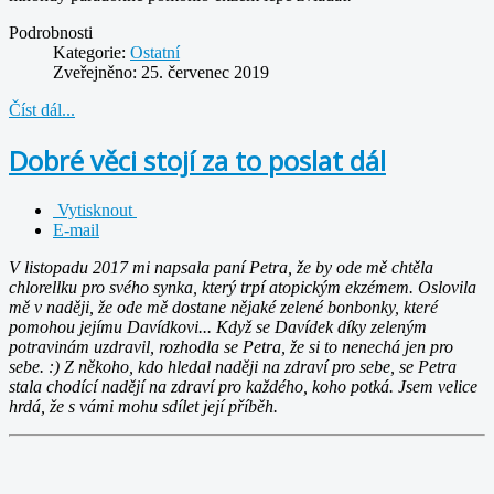
Podrobnosti
Kategorie:
Ostatní
Zveřejněno: 25. červenec 2019
Číst dál...
Dobré věci stojí za to poslat dál
Vytisknout
E-mail
V listopadu 2017 mi napsala paní Petra, že by ode mě chtěla
chlorellku pro svého synka, který trpí atopickým ekzémem. Oslovila
mě v naději, že ode mě dostane nějaké zelené bonbonky, které
pomohou jejímu Davídkovi... Když se Davídek díky zeleným
potravinám uzdravil, rozhodla se Petra, že si to nenechá jen pro
sebe. :) Z někoho, kdo hledal naději na zdraví pro sebe, se Petra
stala chodící nadějí na zdraví pro každého, koho potká. Jsem velice
hrdá, že s vámi mohu sdílet její příběh.