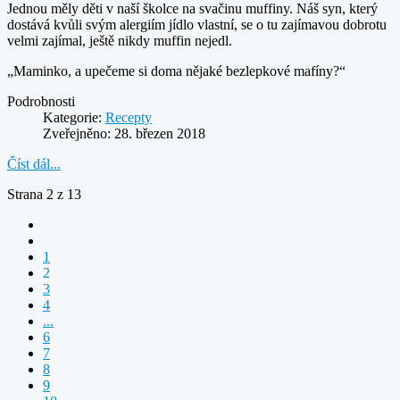
Jednou měly děti v naší školce na svačinu muffiny. Náš syn, který
dostává kvůli svým alergiím jídlo vlastní, se o tu zajímavou dobrotu
velmi zajímal, ještě nikdy muffin nejedl.
„Maminko, a upečeme si doma nějaké bezlepkové mafíny?“
Podrobnosti
Kategorie:
Recepty
Zveřejněno: 28. březen 2018
Číst dál...
Strana 2 z 13
1
2
3
4
...
6
7
8
9