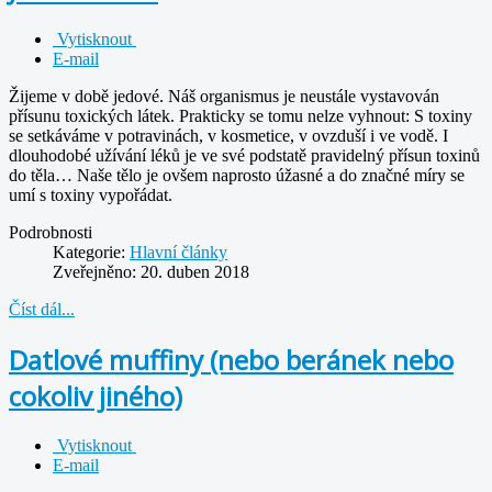
Vytisknout
E-mail
Žijeme v době jedové. Náš organismus je neustále vystavován
přísunu toxických látek. Prakticky se tomu nelze vyhnout: S toxiny
se setkáváme v potravinách, v kosmetice, v ovzduší i ve vodě. I
dlouhodobé užívání léků je ve své podstatě pravidelný přísun toxinů
do těla… Naše tělo je ovšem naprosto úžasné a do značné míry se
umí s toxiny vypořádat.
Podrobnosti
Kategorie:
Hlavní články
Zveřejněno: 20. duben 2018
Číst dál...
Datlové muffiny (nebo beránek nebo
cokoliv jiného)
Vytisknout
E-mail