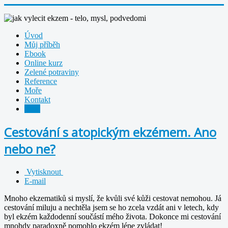
Úvod
Můj příběh
Ebook
Online kurz
Zelené potraviny
Reference
Moře
Kontakt
Blog
Cestování s atopickým ekzémem. Ano
nebo ne?
Vytisknout
E-mail
Mnoho ekzematiků si myslí, že kvůli své kůži cestovat nemohou. Já
cestování miluju a nechtěla jsem se ho zcela vzdát ani v letech, kdy
byl ekzém každodenní součástí mého života. Dokonce mi cestování
mnohdy paradoxně pomohlo ekzém lépe zvládat!