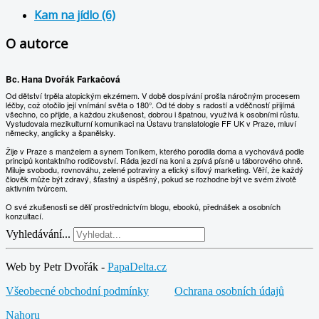
Kam na jídlo (6)
O autorce
Bc. Hana Dvořák Farkačová
Od dětství trpěla atopickým ekzémem. V době dospívání prošla náročným procesem
léčby, což otočilo její vnímání světa o 180°. Od té doby s radostí a vděčností přijímá
všechno, co přijde, a každou zkušenost, dobrou i špatnou, využívá k osobními růstu.
Vystudovala mezikulturní komunikaci na Ústavu translatologie FF UK v Praze, mluví
německy, anglicky a španělsky.
Žije v Praze s manželem a synem Toníkem, kterého porodila doma a vychovává podle
principů kontaktního rodičovství. Ráda jezdí na koni a zpívá písně u táborového ohně.
Miluje svobodu, rovnováhu, zelené potraviny a etický síťový marketing. Věří, že každý
člověk může být zdravý, šťastný a úspěšný, pokud se rozhodne být ve svém životě
aktivním tvůrcem.
O své zkušenosti se dělí prostřednictvím blogu, ebooků, přednášek a osobních
konzultací.
Vyhledávání...
Web by Petr Dvořák -
PapaDelta.cz
Všeobecné obchodní podmínky
Ochrana osobních údajů
Nahoru